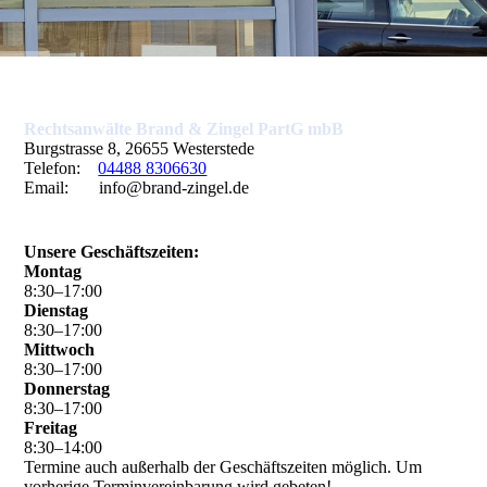
Rechtsanwälte Brand & Zingel PartG mbB
Burgstrasse 8, 26655 Westerstede
Telefon:
04488 8306630
Email: info@brand-zingel.de
Unsere Geschäftszeiten:
Montag
8
:
30
–
17
:
00
Dienstag
8
:
30
–
17
:
00
Mittwoch
8
:
30
–
17
:
00
Donnerstag
8
:
30
–
17
:
00
Freitag
8
:
30
–
14
:
00
Termine auch außerhalb der Geschäftszeiten möglich. Um
vorherige Terminvereinbarung wird gebeten!